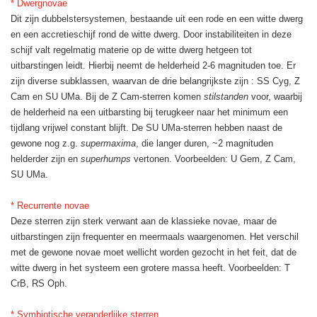
* Dwergnovae
Dit zijn dubbelstersystemen, bestaande uit een rode en een witte dwerg
en een accretieschijf rond de witte dwerg. Door instabiliteiten in deze
schijf valt regelmatig materie op de witte dwerg hetgeen tot
uitbarstingen leidt. Hierbij neemt de helderheid 2-6 magnituden toe. Er
zijn diverse subklassen, waarvan de drie belangrijkste zijn : SS Cyg, Z
Cam en SU UMa. Bij de Z Cam-sterren komen
stilstanden
voor, waarbij
de helderheid na een uitbarsting bij terugkeer naar het minimum een
tijdlang vrijwel constant blijft. De SU UMa-sterren hebben naast de
gewone nog z.g.
supermaxima
, die langer duren, ~2 magnituden
helderder zijn en
superhumps
vertonen. Voorbeelden: U Gem, Z Cam,
SU UMa.
* Recurrente novae
Deze sterren zijn sterk verwant aan de klassieke novae, maar de
uitbarstingen zijn frequenter en meermaals waargenomen. Het verschil
met de gewone novae moet wellicht worden gezocht in het feit, dat de
witte dwerg in het systeem een grotere massa heeft. Voorbeelden: T
CrB, RS Oph.
* Symbiotische veranderlijke sterren