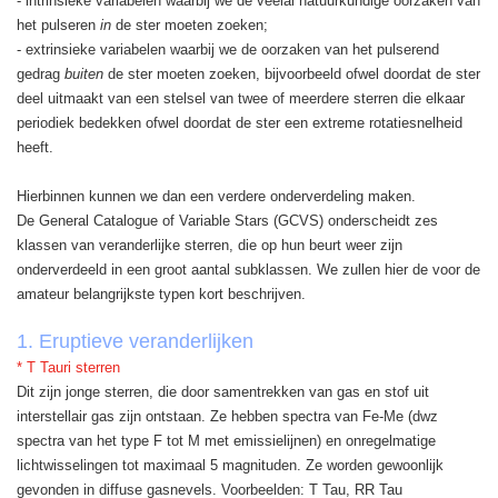
- intrinsieke variabelen waarbij we de veelal natuurkundige oorzaken van
het pulseren
in
de ster moeten zoeken;
- extrinsieke variabelen waarbij we de oorzaken van het pulserend
gedrag
buiten
de ster moeten zoeken, bijvoorbeeld ofwel doordat de ster
deel uitmaakt van een stelsel van twee of meerdere sterren die elkaar
periodiek bedekken ofwel doordat de ster een extreme rotatiesnelheid
heeft.
Hierbinnen kunnen we dan een verdere onderverdeling maken.
De General Catalogue of Variable Stars (GCVS) onderscheidt zes
klassen van veranderlijke sterren, die op hun beurt weer zijn
onderverdeeld in een groot aantal subklassen. We zullen hier de voor de
amateur belangrijkste typen kort beschrijven.
1. Eruptieve veranderlijken
* T Tauri sterren
Dit zijn jonge sterren, die door samentrekken van gas en stof uit
interstellair gas zijn ontstaan. Ze hebben spectra van Fe-Me (dwz
spectra van het type F tot M met emissielijnen) en onregelmatige
lichtwisselingen tot maximaal 5 magnituden. Ze worden gewoonlijk
gevonden in diffuse gasnevels. Voorbeelden: T Tau, RR Tau