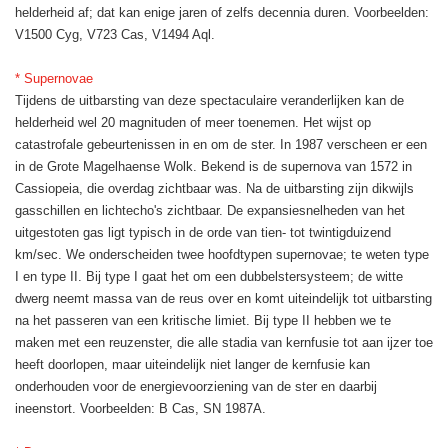
helderheid af; dat kan enige jaren of zelfs decennia duren. Voorbeelden:
V1500 Cyg, V723 Cas, V1494 Aql.
* Supernovae
Tijdens de uitbarsting van deze spectaculaire veranderlijken kan de
helderheid wel 20 magnituden of meer toenemen. Het wijst op
catastrofale gebeurtenissen in en om de ster. In 1987 verscheen er een
in de Grote Magelhaense Wolk. Bekend is de supernova van 1572 in
Cassiopeia, die overdag zichtbaar was. Na de uitbarsting zijn dikwijls
gasschillen en lichtecho's zichtbaar. De expansiesnelheden van het
uitgestoten gas ligt typisch in de orde van tien- tot twintigduizend
km/sec. We onderscheiden twee hoofdtypen supernovae; te weten type
I en type II. Bij type I gaat het om een dubbelstersysteem; de witte
dwerg neemt massa van de reus over en komt uiteindelijk tot uitbarsting
na het passeren van een kritische limiet. Bij type II hebben we te
maken met een reuzenster, die alle stadia van kernfusie tot aan ijzer toe
heeft doorlopen, maar uiteindelijk niet langer de kernfusie kan
onderhouden voor de energievoorziening van de ster en daarbij
ineenstort. Voorbeelden: B Cas, SN 1987A.