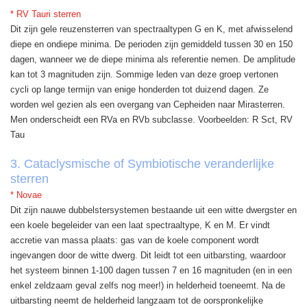
* RV Tauri sterren
Dit zijn gele reuzensterren van spectraaltypen G en K, met afwisselend
diepe en ondiepe minima. De perioden zijn gemiddeld tussen 30 en 150
dagen, wanneer we de diepe minima als referentie nemen. De amplitude
kan tot 3 magnituden zijn. Sommige leden van deze groep vertonen
cycli op lange termijn van enige honderden tot duizend dagen. Ze
worden wel gezien als een overgang van Cepheiden naar Mirasterren.
Men onderscheidt een RVa en RVb subclasse. Voorbeelden: R Sct, RV
Tau
3. Cataclysmische of Symbiotische veranderlijke
sterren
* Novae
Dit zijn nauwe dubbelstersystemen bestaande uit een witte dwergster en
een koele begeleider van een laat spectraaltype, K en M. Er vindt
accretie van massa plaats: gas van de koele component wordt
ingevangen door de witte dwerg. Dit leidt tot een uitbarsting, waardoor
het systeem binnen 1-100 dagen tussen 7 en 16 magnituden (en in een
enkel zeldzaam geval zelfs nog meer!) in helderheid toeneemt. Na de
uitbarsting neemt de helderheid langzaam tot de oorspronkelijke