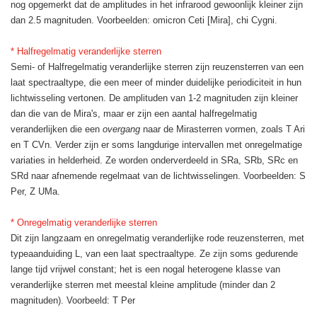
nog opgemerkt dat de amplitudes in het infrarood gewoonlijk kleiner zijn
dan 2.5 magnituden. Voorbeelden: omicron Ceti [Mira], chi Cygni.
* Halfregelmatig veranderlijke sterren
Semi- of Halfregelmatig veranderlijke sterren zijn reuzensterren van een
laat spectraaltype, die een meer of minder duidelijke periodiciteit in hun
lichtwisseling vertonen. De amplituden van 1-2 magnituden zijn kleiner
dan die van de Mira's, maar er zijn een aantal halfregelmatig
veranderlijken die een
overgang
naar de Mirasterren vormen, zoals T Ari
en T CVn. Verder zijn er soms langdurige intervallen met onregelmatige
variaties in helderheid. Ze worden onderverdeeld in SRa, SRb, SRc en
SRd naar afnemende regelmaat van de lichtwisselingen. Voorbeelden: S
Per, Z UMa.
* Onregelmatig veranderlijke sterren
Dit zijn langzaam en onregelmatig veranderlijke rode reuzensterren, met
typeaanduiding L, van een laat spectraaltype. Ze zijn soms gedurende
lange tijd vrijwel constant; het is een nogal heterogene klasse van
veranderlijke sterren met meestal kleine amplitude (minder dan 2
magnituden). Voorbeeld: T Per