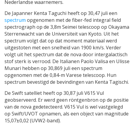
Nederlandse waarnemers.
De Japanner Kenta Taguchi heeft op 30,47 juli een
spectrum
opgenomen met de
fiber-fed integral field
spectrograph
op de 3,8m Seimei telescoop op Okayama
Sterrenwacht van de Universiteit van Kyoto. Uit het
spectrum volgt dat op dat moment materiaal werd
uitgestoten met een snelheid van 1900 km/s. Verder
volgt uit het spectrum dat de nova door intergalactisch
stof sterk is verrood. De Italianen Paolo Valisa en Ulisse
Munari hebben op 30,869 juli een spectrum
opgenomen met de 0,84-m Varese telescoop. Hun
spectrum bevestigd de bevindingen van Kenta Tagischi.
De Swift satelliet heeft op 30,87 juli V615 Vul
geobserveerd. Er werd geen röntgen­bron op de positie
van de nova gedetecteerd. V615 Vul is wel vastgelegd
op Swift/UVOT opnamen, als een object van magnitude
15,07±0,02 (UVW2-band)
.