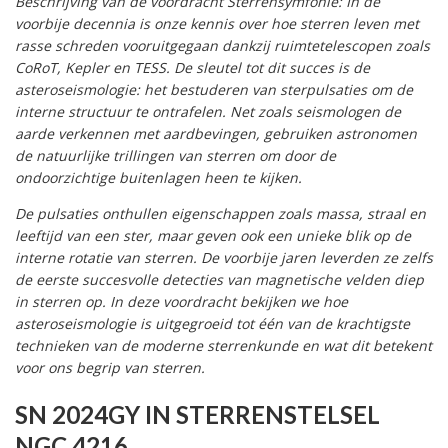
Beschrijving van de voordracht Sterrensymfonie: In de
voorbije decennia is onze kennis over hoe sterren leven met
rasse schreden vooruitgegaan dankzij ruimtetelescopen zoals
CoRoT, Kepler en TESS. De sleutel tot dit succes is de
asteroseismologie: het bestuderen van sterpulsaties om de
interne structuur te ontrafelen. Net zoals seismologen de
aarde verkennen met aardbevingen, gebruiken astronomen
de natuurlijke trillingen van sterren om door de
ondoorzichtige buitenlagen heen te kijken.
De pulsaties onthullen eigenschappen zoals massa, straal en
leeftijd van een ster, maar geven ook een unieke blik op de
interne rotatie van sterren. De voorbije jaren leverden ze zelfs
de eerste succesvolle detecties van magnetische velden diep
in sterren op. In deze voordracht bekijken we hoe
asteroseismologie is uitgegroeid tot één van de krachtigste
technieken van de moderne sterrenkunde en wat dit betekent
voor ons begrip van sterren.
SN 2024GY IN STERRENSTELSEL
NGC 4216