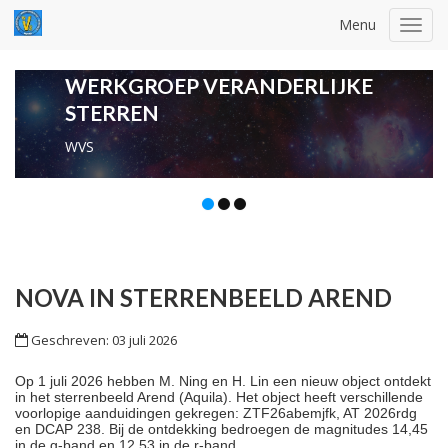
Menu
Toggl
navig
WERKGROEP VERANDERLIJKE
STERREN
Kaarten
NOVA IN STERRENBEELD AREND
Geschreven: 03 juli 2026
Op 1 juli 2026 hebben M. Ning en H. Lin een nieuw object ontdekt
in het sterrenbeeld Arend (Aquila). Het object heeft verschillende
voorlopige aanduidingen gekregen: ZTF26abemjfk, AT 2026rdg
en DCAP 238. Bij de ontdekking bedroegen de magnitudes 14,45
in de g-band en 12,53 in de r-band.