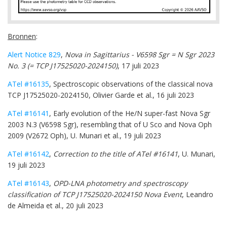
Bronnen
:
Alert Notice 829
,
Nova in Sagittarius - V6598 Sgr = N Sgr 2023
No. 3 (= TCP J17525020-2024150)
, 17 juli 2023
ATel #16135
, Spectroscopic observations of the classical nova
TCP J17525020-2024150, Olivier Garde et al., 16 juli 2023
ATel #16141
, Early evolution of the He/N super-fast Nova Sgr
2003 N.3 (V6598 Sgr), resembling that of U Sco and Nova Oph
2009 (V2672 Oph), U. Munari et al., 19 juli 2023
ATel #16142
,
Correction to the title of ATel #16141
, U. Munari,
19 juli 2023
ATel #16143
,
OPD-LNA photometry and spectroscopy
classification of TCP J17525020-2024150 Nova Event
, Leandro
de Almeida et al., 20 juli 2023