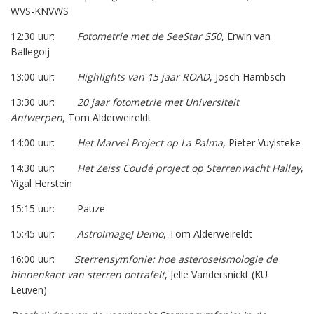
WVS-KNVWS
12:30 uur:
Fotometrie met de SeeStar S50
, Erwin van
Ballegoij
13:00 uur:
Highlights van 15 jaar ROAD
, Josch Hambsch
13:30 uur:
20 jaar fotometrie met Universiteit
Antwerpen
, Tom Alderweireldt
14:00 uur:
Het Marvel Project op La Palma,
Pieter Vuylsteke
14:30 uur:
Het
Zeiss Coudé project op Sterrenwacht Halley
,
Yigal Herstein
15:15 uur: Pauze
15:45 uur:
AstroImageJ Demo
, Tom Alderweireldt
16:00 uur:
Sterrensymfonie: hoe asteroseismologie de
binnenkant van sterren ontrafelt
, Jelle Vandersnickt (KU
Leuven)