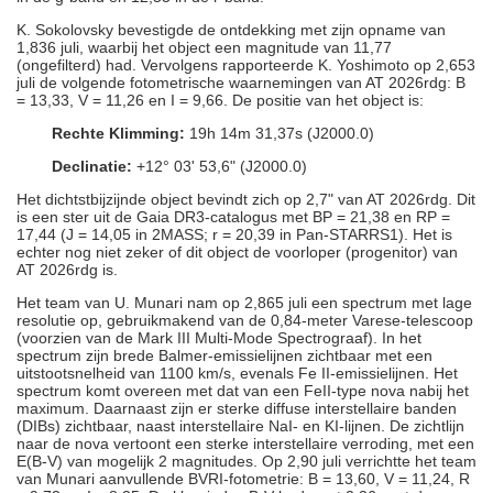
K. Sokolovsky bevestigde de ontdekking met zijn opname van
1,836 juli, waarbij het object een magnitude van 11,77
(ongefilterd) had. Vervolgens rapporteerde K. Yoshimoto op 2,653
juli de volgende fotometrische waarnemingen van AT 2026rdg: B
= 13,33, V = 11,26 en I = 9,66. De positie van het object is:
Rechte Klimming:
19h 14m 31,37s (J2000.0)
Declinatie:
+12° 03' 53,6" (J2000.0)
Het dichtstbijzijnde object bevindt zich op 2,7" van AT 2026rdg. Dit
is een ster uit de Gaia DR3-catalogus met BP = 21,38 en RP =
17,44 (J = 14,05 in 2MASS; r = 20,39 in Pan-STARRS1). Het is
echter nog niet zeker of dit object de voorloper (progenitor) van
AT 2026rdg is.
Het team van U. Munari nam op 2,865 juli een spectrum met lage
resolutie op, gebruikmakend van de 0,84-meter Varese-telescoop
(voorzien van de Mark III Multi-Mode Spectrograaf). In het
spectrum zijn brede Balmer-emissielijnen zichtbaar met een
uitstootsnelheid van 1100 km/s, evenals Fe II-emissielijnen. Het
spectrum komt overeen met dat van een FeII-type nova nabij het
maximum. Daarnaast zijn er sterke diffuse interstellaire banden
(DIBs) zichtbaar, naast interstellaire NaI- en KI-lijnen. De zichtlijn
naar de nova vertoont een sterke interstellaire verroding, met een
E(B-V) van mogelijk 2 magnitudes. Op 2,90 juli verrichtte het team
van Munari aanvullende BVRI-fotometrie: B = 13,60, V = 11,24, R