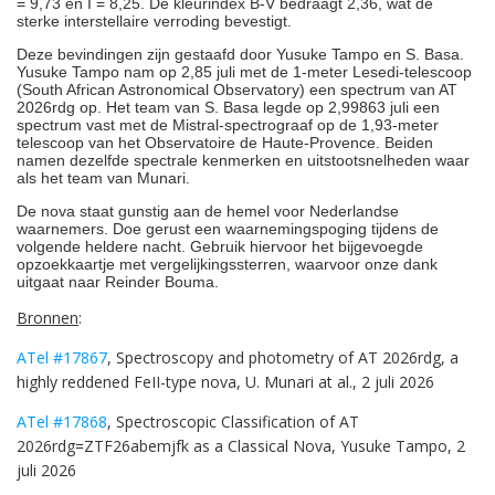
= 9,73 en I = 8,25. De kleurindex B-V bedraagt 2,36, wat de
sterke interstellaire verroding bevestigt.
Deze bevindingen zijn gestaafd door Yusuke Tampo en S. Basa.
Yusuke Tampo nam op 2,85 juli met de 1-meter Lesedi-telescoop
(South African Astronomical Observatory) een spectrum van AT
2026rdg op. Het team van S. Basa legde op 2,99863 juli een
spectrum vast met de Mistral-spectrograaf op de 1,93-meter
telescoop van het Observatoire de Haute-Provence. Beiden
namen dezelfde spectrale kenmerken en uitstootsnelheden waar
als het team van Munari.
De nova staat gunstig aan de hemel voor Nederlandse
waarnemers. Doe gerust een waarnemingspoging tijdens de
volgende heldere nacht. Gebruik hiervoor het bijgevoegde
opzoekkaartje met vergelijkingssterren, waarvoor onze dank
uitgaat naar Reinder Bouma.
Bronnen
:
ATel #17867
, Spectroscopy and photometry of AT 2026rdg, a
highly reddened FeII-type nova, U. Munari at al., 2 juli 2026
ATel #17868
, Spectroscopic Classification of AT
2026rdg=ZTF26abemjfk as a Classical Nova, Yusuke Tampo, 2
juli 2026