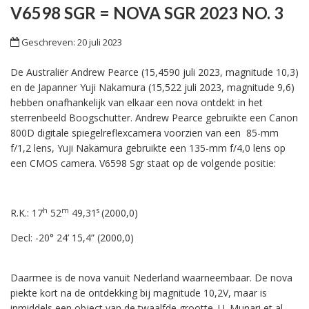
V6598 SGR = NOVA SGR 2023 NO. 3
Geschreven: 20 juli 2023
De Australiër Andrew Pearce (15,4590 juli 2023, magnitude 10,3)
en de Japanner Yuji Nakamura (15,522 juli 2023, magnitude 9,6)
hebben onafhankelijk van elkaar een nova ontdekt in het
sterrenbeeld Boogschutter. Andrew Pearce gebruikte een Canon
800D digitale spiegelreflexcamera voorzien van een 85-mm
f/1,2 lens, Yuji Nakamura gebruikte een 135-mm f/4,0 lens op
een CMOS camera. V6598 Sgr staat op de volgende positie:
h
m
s
R.K.: 17
52
49,31
(2000,0)
Decl: -20° 24’ 15,4” (2000,0)
Daarmee is de nova vanuit Nederland waarneembaar. De nova
piekte kort na de ontdekking bij magnitude 10,2V, maar is
inmiddels een object van de twaalfde grootte. U. Munari et al.