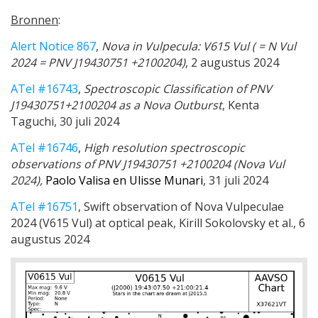
Bronnen
:
Alert Notice 867
,
Nova in Vulpecula: V615 Vul ( = N Vul
2024 = PNV J19430751 +2100204)
, 2 augustus 2024
ATel #16743
,
Spectroscopic Classification of PNV
J19430751+2100204 as a Nova Outburst
, Kenta
Taguchi, 30 juli 2024
ATel #16746
,
High resolution spectros­copic
observations of PNV J19430751 +2100204 (Nova Vul
2024),
Paolo Valisa en Ulisse Munari
, 31 juli 2024
ATel #16751
,
Swift observation of Nova Vulpeculae
2024 (V615 Vul) at optical peak
, Kirill Sokolovsky et al., 6
augustus 2024