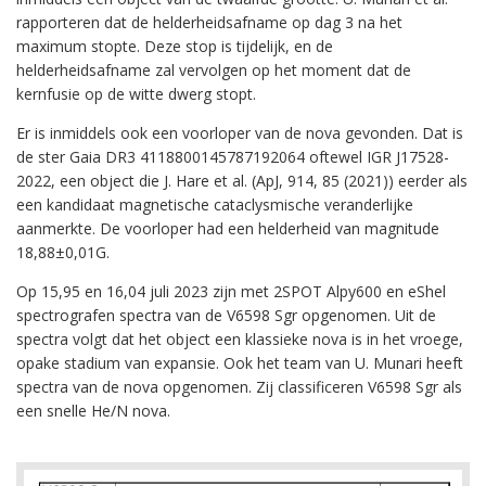
rapporteren dat de helderheidsafname op dag 3 na het
maximum stopte. Deze stop is tijdelijk, en de
helderheidsafname zal vervolgen op het moment dat de
kernfusie op de witte dwerg stopt.
Er is inmiddels ook een voorloper van de nova gevonden. Dat is
de ster Gaia DR3 4118800145787192064 oftewel IGR J17528-
2022, een object die J. Hare et al. (ApJ, 914, 85 (2021)) eerder als
een kandidaat magnetische cataclysmische veranderlijke
aanmerkte. De voorloper had een helderheid van magnitude
18,88±0,01G.
Op 15,95 en 16,04 juli 2023 zijn met 2SPOT Alpy600 en eShel
spectrografen spectra van de V6598 Sgr opgenomen. Uit de
spectra volgt dat het object een klassieke nova is in het vroege,
opake stadium van expansie. Ook het team van U. Munari heeft
spectra van de nova opgenomen. Zij classificeren V6598 Sgr als
een snelle He/N nova.